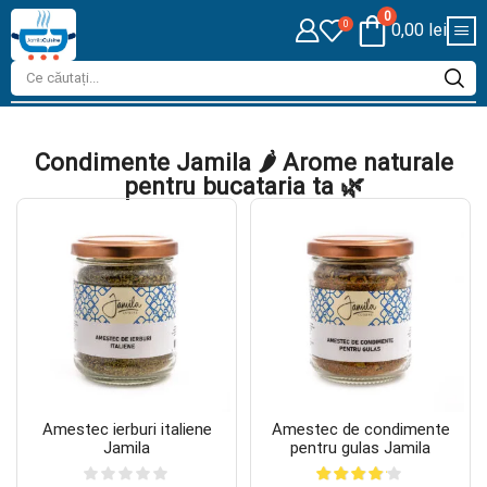
0
0
0,00
lei
Condimente Jamila 🌶️ Arome naturale
pentru bucataria ta 🌿
Amestec ierburi italiene
Amestec de condimente
Jamila
pentru gulas Jamila