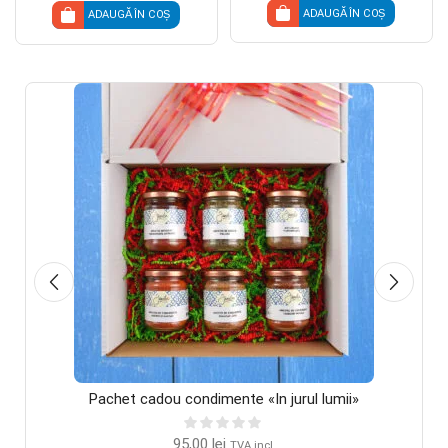
ADAUGĂ ÎN COȘ
ADAUGĂ ÎN COȘ
Pachet cadou condimente «In jurul lumii»
95,00
lei
TVA incl.