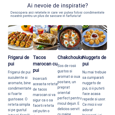
Ai nevoie de inspiratie?
Descopera aici retetele in care vei putea folosi condimentele
noastre pentru un plus de savoare in farfuria ta!
Frigarui de
Tacos
Chakchouka
Nuggets de
pui
marocan cu
pui
Sos de rosii
pui
gustos si
Frigarui de pui
Nu mai trebuie
aromat si oua
suculente si
sa cumparati
Incercati
postare, un
aromate, bine
nuggets de
aceasta reteta
preprat
condimentate
pui, ci ii puteti
de tacos
oriental
si foarte
face acasa
marocan si va
perfect pentru
gustoase. O
repede si usor.
sigur ca o sa
micul dejun. E
reteta simpla
Ce mici ii vor
faceti reteta
delicios servit
si pe gustul
adora!
cel putin o
cu paine