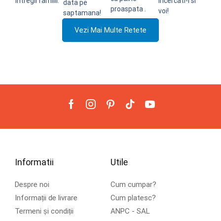
intregii familii.
Incercati-i si
data pe
proaspata .
voi!
saptamana!
Vezi Mai Multe Retete
Informatii
Utile
Despre noi
Cum cumpar?
Informații de livrare
Cum platesc?
Termeni și condiții
ANPC - SAL