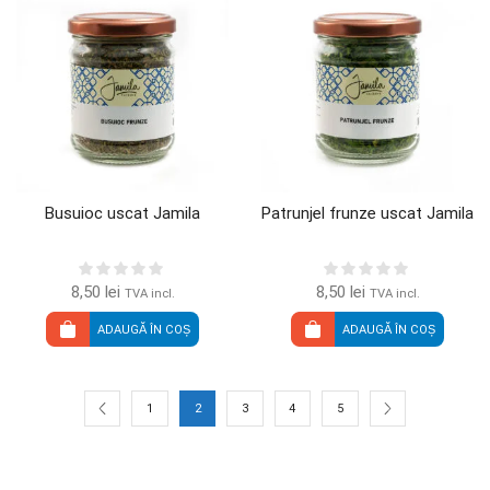
Busuioc uscat Jamila
Patrunjel frunze uscat Jamila
8,50
lei
8,50
lei
TVA incl.
TVA incl.
ADAUGĂ ÎN COȘ
ADAUGĂ ÎN COȘ
1
2
3
4
5