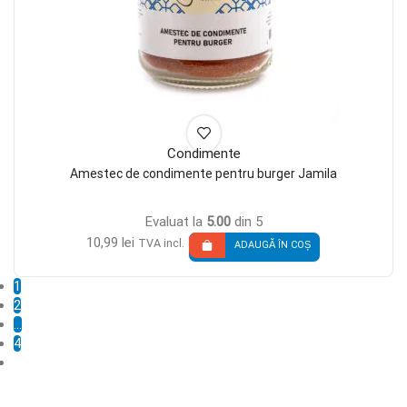
Condimente
Amestec de condimente pentru burger Jamila
Evaluat la
5.00
din 5
10,99
lei
TVA incl.
ADAUGĂ ÎN COȘ
1
2
…
4