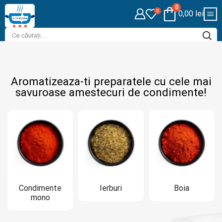
0
0
0,00
lei
Aromatizeaza-ti preparatele cu cele mai
savuroase amestecuri de condimente!
ente
Ierburi
Boia
Piper
o