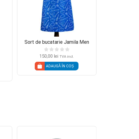
Sort de bucatarie Jamila Men
Sort de bucata
150,00
lei
180,00
TVA incl.
ADAUGĂ ÎN COȘ
ADAU