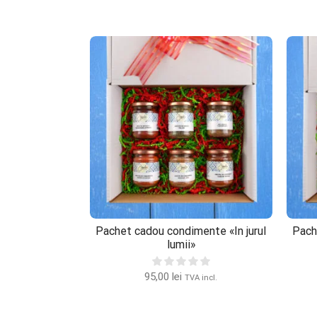
dimente «Mix
Pachet cadou condimente «In jurul
Pach
 carne»
lumii»
95,00
lei
 incl.
TVA incl.