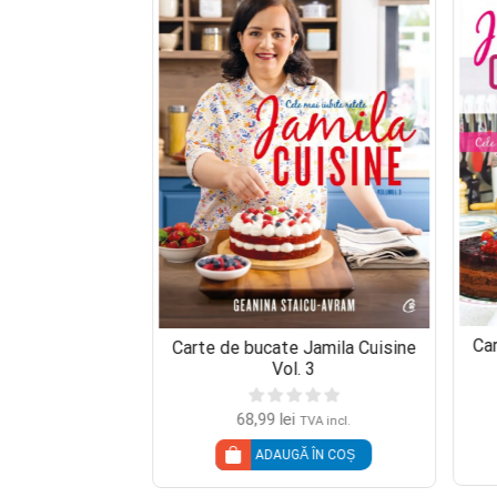
Ca
Carte de bucate Jamila Cuisine
 Jamila Cuisine
Vol. 3
. 1
68,99
lei
TVA incl.
00
lei
TVA incl.
ADAUGĂ ÎN COȘ
 MAI MULT