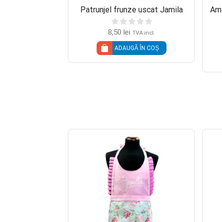
rcuma Jamila
Patrunjel frunze uscat Jamila
Ame
8,50
lei
TVA incl.
TVA incl.
Ă ÎN COȘ
ADAUGĂ ÎN COȘ