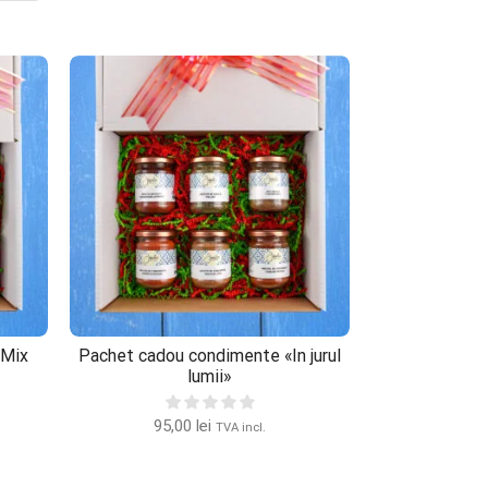
«Mix
Pachet cadou condimente «In jurul
Pachet cadou
lumii»
de
95,00
lei
95,
TVA incl.