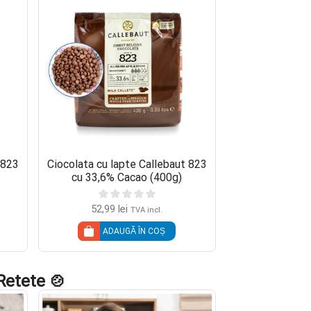
 823
Ciocolata cu lapte Callebaut 823
Ciocolata Neagr
cu 33,6% Cacao (400g)
54,5% Cac
52,99
lei
51,99
l
TVA incl.
ADAUGĂ ÎN COȘ
CITEȘ
Retete 🍲