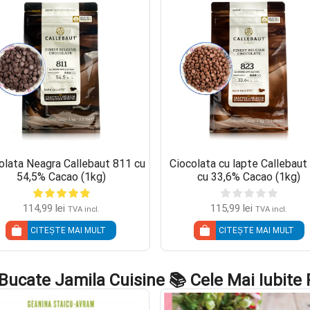
olata Neagra Callebaut 811 cu
Ciocolata cu lapte Callebaut
54,5% Cacao (1kg)
cu 33,6% Cacao (1kg)
114,99
lei
115,99
lei
TVA incl.
TVA incl.
CITEȘTE MAI MULT
CITEȘTE MAI MULT
 Bucate Jamila Cuisine 📚 Cele Mai Iubite 