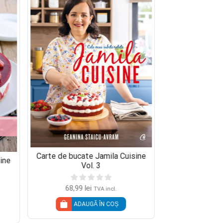
Carte de bucat
Carte de bucate Jamila Cuisine
ine
Vo
Vol. 3
65,00
lei
5
68,99
lei
TVA incl.
ADAU
ADAUGĂ ÎN COȘ