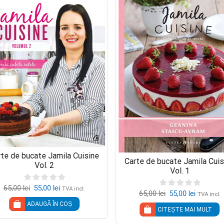
rte de bucate Jamila Cuisine
Carte de bucate Jamila Cuis
Vol. 2
Vol. 1
65,00
lei
55,00
lei
TVA incl.
65,00
lei
55,00
lei
TVA incl.
ADAUGĂ ÎN COȘ
CITEȘTE MAI MULT