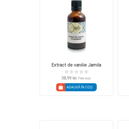
amaie Jamila
Extract de vanilie Jamila
38,99
lei
TVA incl.
TVA incl.
Ă ÎN COȘ
ADAUGĂ ÎN COȘ