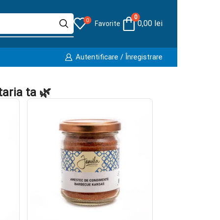
0
0
0,00
lei
Favorite
Autentificare / Înregistrare
aria ta 🌿