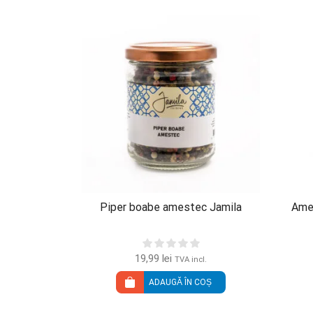
Piper boabe amestec Jamila
Ame
19,99
lei
TVA incl.
ADAUGĂ ÎN COȘ