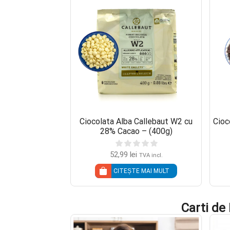
Callebaut 811 cu
Ciocolata Alba Callebaut W2 cu
Cioc
o – (400g)
28% Cacao – (400g)
52,99
lei
TVA incl.
TVA incl.
 MAI MULT
CITEȘTE MAI MULT
Carti de