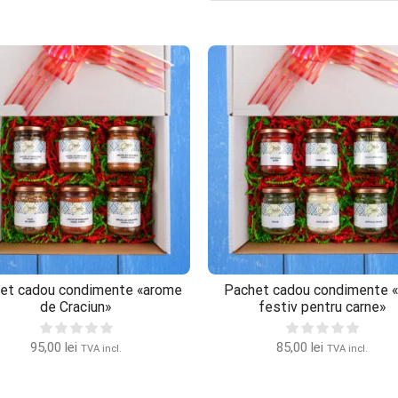
et cadou condimente «arome
Pachet cadou condimente 
de Craciun»
festiv pentru carne»
95,00
lei
85,00
lei
TVA incl.
TVA incl.