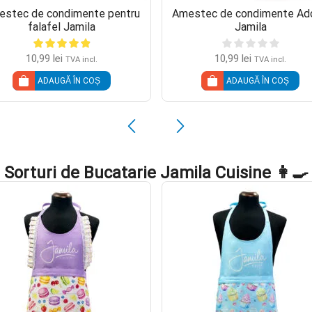
stec de condimente pentru
Amestec de condimente Ad
falafel Jamila
Jamila
10,99
lei
10,99
lei
TVA incl.
TVA incl.
ADAUGĂ ÎN COȘ
ADAUGĂ ÎN COȘ
Sorturi de Bucatarie Jamila Cuisine 👩‍🍳