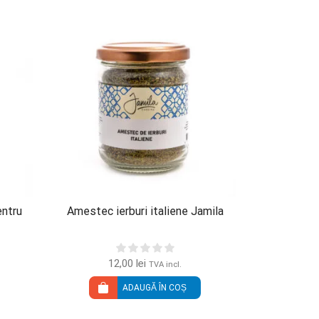
ntru
Amestec ierburi italiene Jamila
12,00
lei
TVA incl.
ADAUGĂ ÎN COȘ