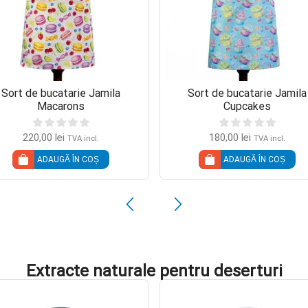
Sort de bucatarie Jamila
Sort de bucatarie Jamila
Macarons
Cupcakes
220,00
lei
180,00
lei
TVA incl.
TVA incl.
ADAUGĂ ÎN COȘ
ADAUGĂ ÎN COȘ
Extracte naturale pentru deserturi