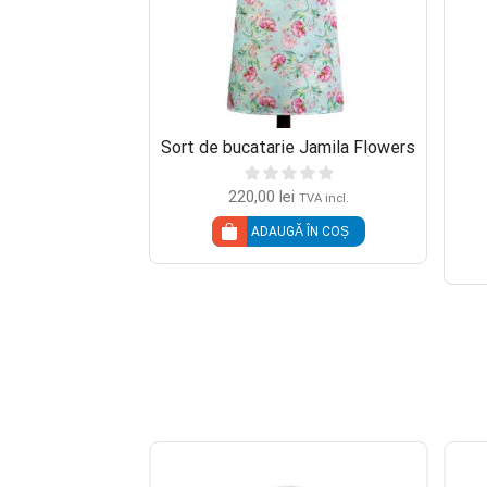
e Jamila Lemons
Sort de bucatarie Jamila Flowers
220,00
lei
TVA incl.
TVA incl.
Ă ÎN COȘ
ADAUGĂ ÎN COȘ